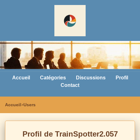
Accueil
Catégories
Discussions
Profil
Contact
Accueil
>
Users
Profil de TrainSpotter2.057