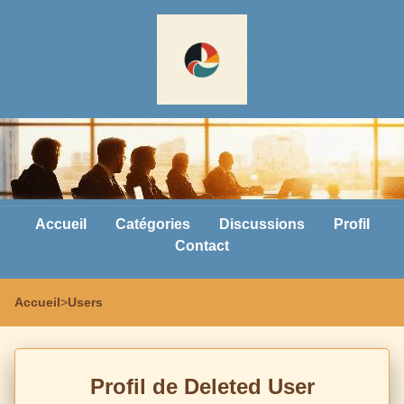
Accueil
Catégories
Discussions
Profil
Contact
Accueil
>
Users
Profil de Deleted User